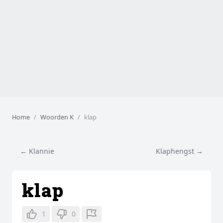
Home
Woorden K
klap
← Klannie
Klaphengst →
klap
1
0