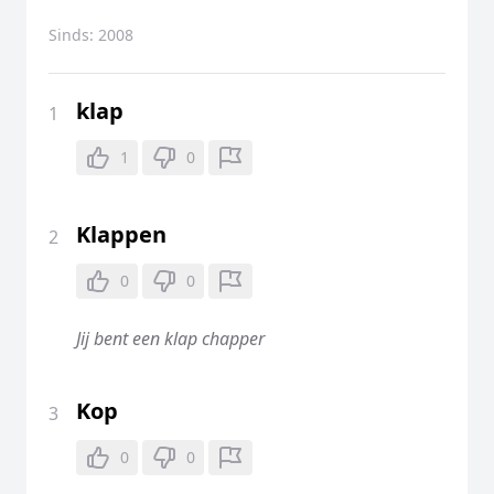
Sinds:
2008
klap
1
1
0
Klappen
2
0
0
Jij bent een klap chapper
Kop
3
0
0