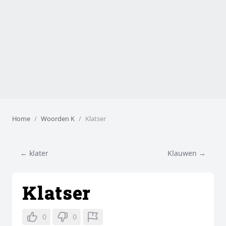
Home
Woorden K
Klatser
← klater
Klauwen →
Klatser
0
0