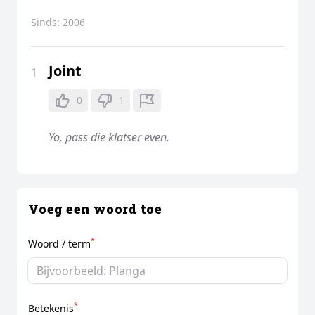
Sinds:
2006
Joint
1
0
1
Yo, pass die klatser even.
Voeg een woord toe
*
Woord / term
*
Betekenis