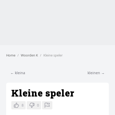
Home
Woorden K
Kleine speler
← kleina
kleinen →
Kleine speler
8
0