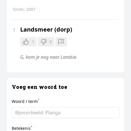
Sinds:
2007
Landsmeer (dorp)
1
1
0
G, kom je nog naar Landsie.
Voeg een woord toe
*
Woord / term
*
Betekenis