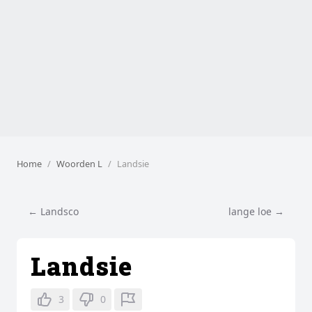
Home
Woorden L
Landsie
← Landsco
lange loe →
Landsie
3
0