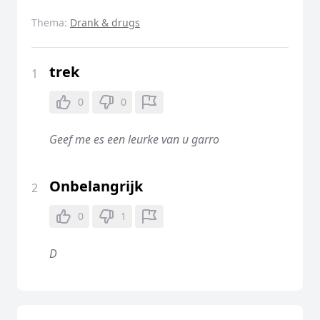
Thema:
Drank & drugs
trek
1
0
0
Geef me es een leurke van u garro
Onbelangrijk
2
0
1
D