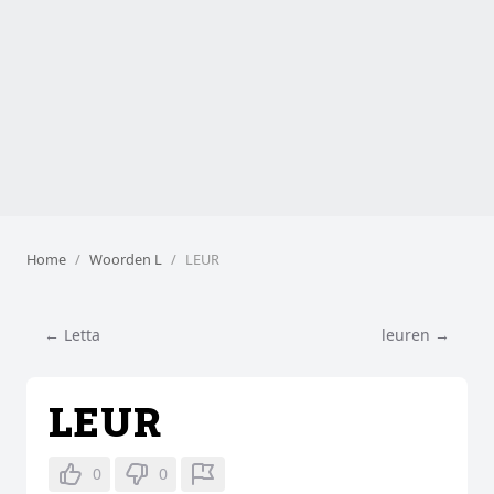
Home
Woorden L
LEUR
← Letta
leuren →
LEUR
0
0