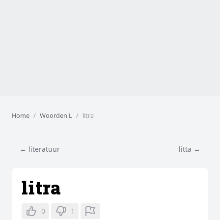
Home
Woorden L
litra
← literatuur
litta →
litra
0
1