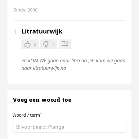
Sinds:
2008
Litratuurwijk
1
0
1
eh,kOM WE gaan naar litra no ,eh kom we gaan
naar litratuurwijk no
Voeg een woord toe
*
Woord / term