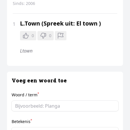
Sinds:
2006
L.Town (Spreek uit: El town )
1
0
0
Ltown
Voeg een woord toe
*
Woord / term
*
Betekenis