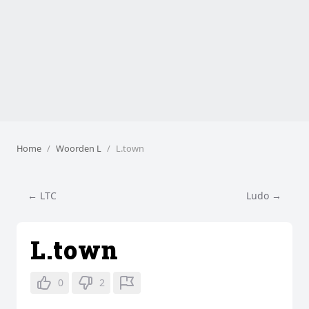
Home
Woorden L
L.town
← LTC
Ludo →
L.town
0
2