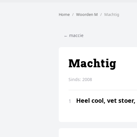
Home
Woorden M
Machtig
← maccie
Machtig
Sinds:
2008
Heel cool, vet stoer, 
1