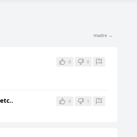
madre →
0
0
etc..
0
1