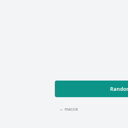
Random
← maccie