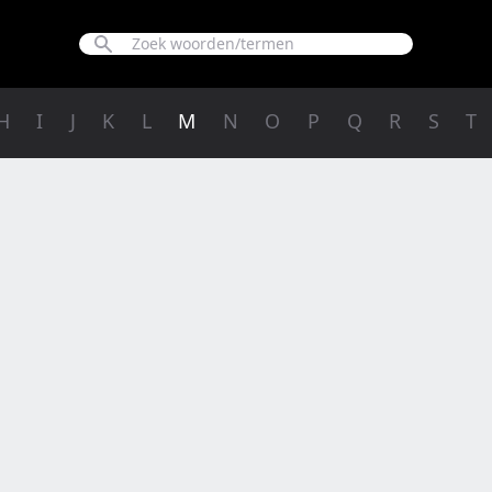
H
I
J
K
L
M
N
O
P
Q
R
S
T