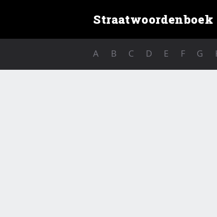
Straatwoordenboek
A
B
C
D
E
F
G