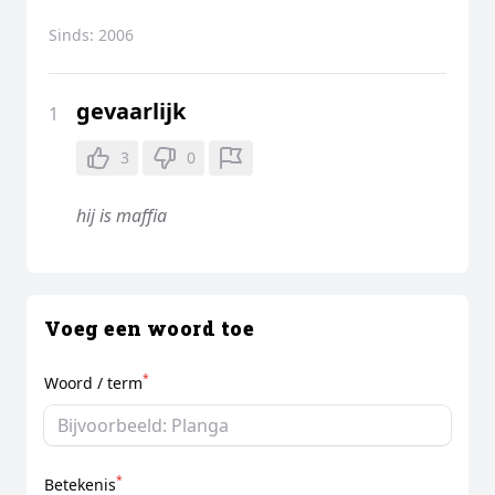
Sinds:
2006
gevaarlijk
1
3
0
hij is maffia
Voeg een woord toe
*
Woord / term
*
Betekenis