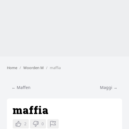
Home
Woorden M
maffia
← Maffen
Maggi →
maffia
2
0