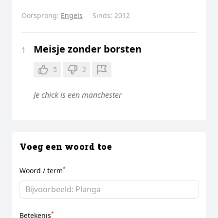
Oorsprong:
Engels
Sinds:
2012
Meisje zonder borsten
1
5
2
Je chick is een manchester
Voeg een woord toe
*
Woord / term
*
Betekenis