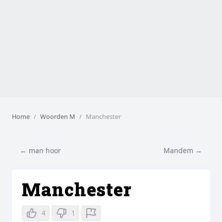
Home
Woorden M
Manchester
← man hoor
Mandem →
Manchester
4
1