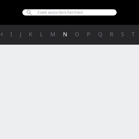
H
I
J
K
L
M
N
O
P
Q
R
S
T