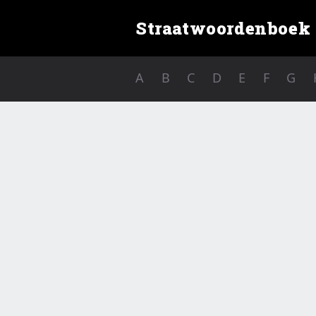
Straatwoordenboek
A
B
C
D
E
F
G