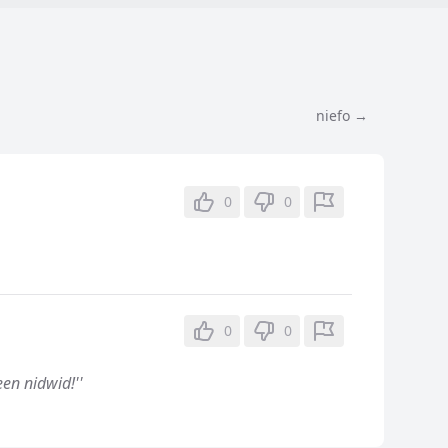
niefo →
0
0
0
0
 een nidwid!''