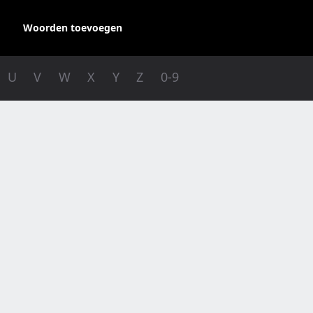
Woorden toevoegen
U
V
W
X
Y
Z
0-9