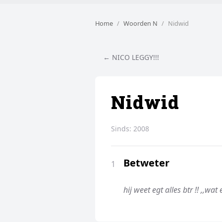
Home
Woorden N
Nidwid
← NICO LEGGY!!!
Nidwid
Sinds:
2008
Betweter
1
hij weet egt alles btr !! ,,wat