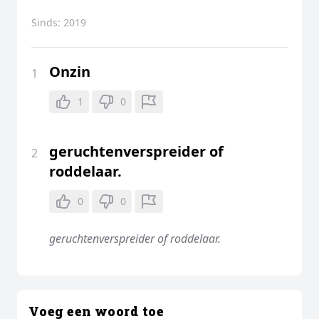
Sinds:
2019
Onzin
1
1
0
geruchtenverspreider of
2
roddelaar.
0
0
geruchtenverspreider of roddelaar.
Voeg een woord toe