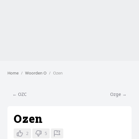
Home
Woorden O
Ozen
← OZC
Ozge →
Ozen
2
5