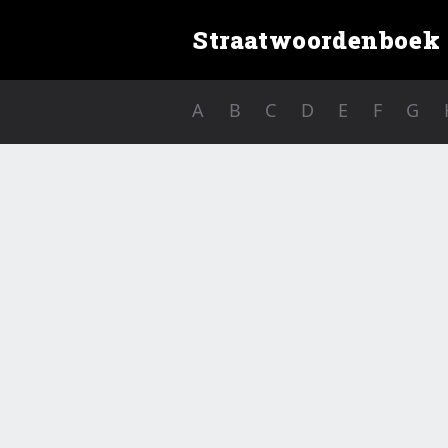
Straatwoordenboek
A
B
C
D
E
F
G