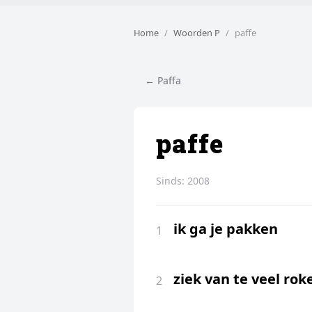
Home
Woorden P
paffe
← Paffa
paffe
Sinds:
2008
ik ga je pakken
1
ziek van te veel rok
2