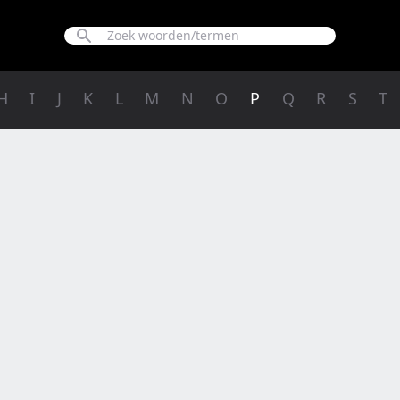
H
I
J
K
L
M
N
O
P
Q
R
S
T