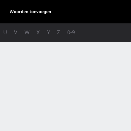
Woorden toevoegen
U
V
W
X
Y
Z
0-9