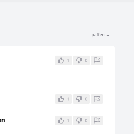
paffen →
1
0
1
0
en
1
0