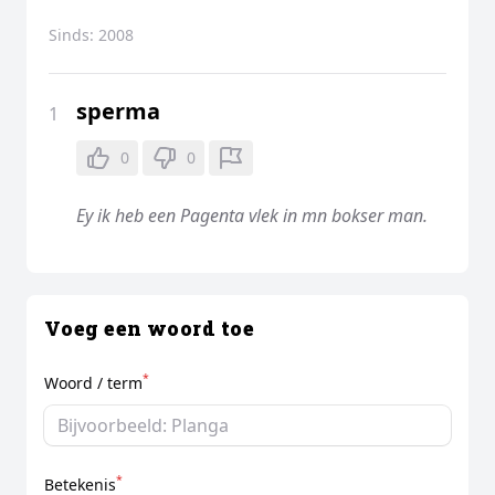
Sinds:
2008
sperma
1
0
0
Ey ik heb een Pagenta vlek in mn bokser man.
Voeg een woord toe
*
Woord / term
*
Betekenis