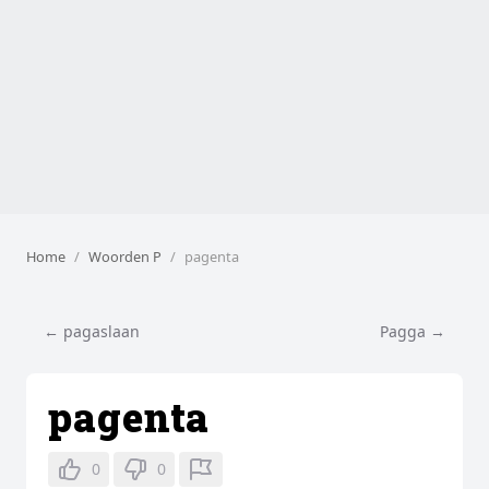
Home
Woorden P
pagenta
← pagaslaan
Pagga →
pagenta
0
0