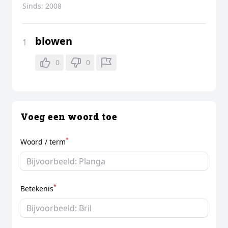
Sinds:
2008
blowen
1
0
0
Voeg een woord toe
*
Woord / term
*
Betekenis