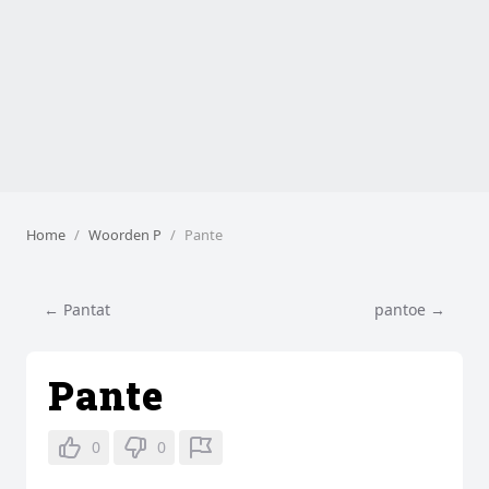
Home
Woorden P
Pante
← Pantat
pantoe →
Pante
0
0