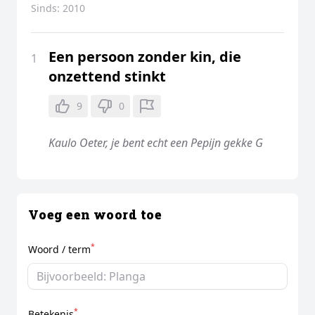
Sinds:
2010
Een persoon zonder kin, die
1
onzettend stinkt
9
0
Kaulo Oeter, je bent echt een Pepijn gekke G
Voeg een woord toe
*
Woord / term
*
Betekenis