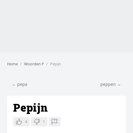
Home
Woorden P
Pepijn
← pepa
peppen →
Pepijn
4
1