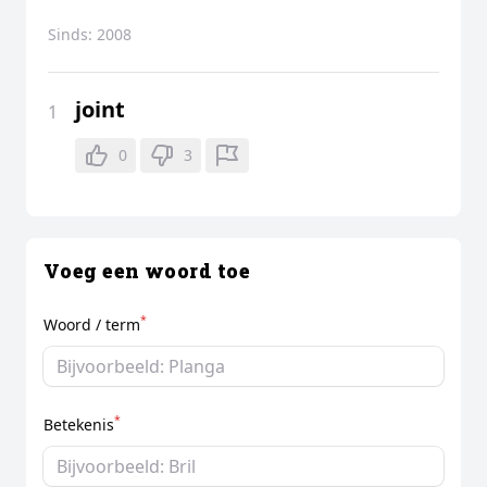
Sinds:
2008
joint
1
0
3
Voeg een woord toe
*
Woord / term
*
Betekenis