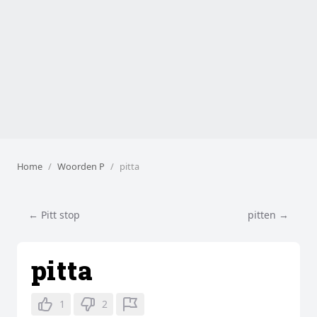
Home
Woorden P
pitta
← Pitt stop
pitten →
pitta
1
2