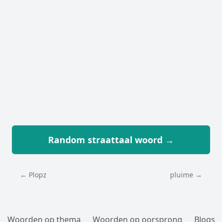
Random straattaal woord →
← Plopz
pluime →
Woorden op thema
Woorden op oorsprong
Blogs