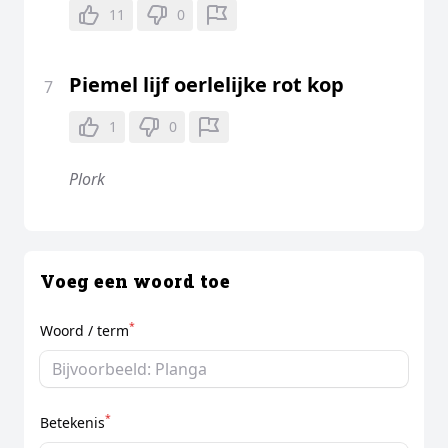
11
0
Piemel lijf oerlelijke rot kop
7
1
0
Plork
Voeg een woord toe
*
Woord / term
*
Betekenis