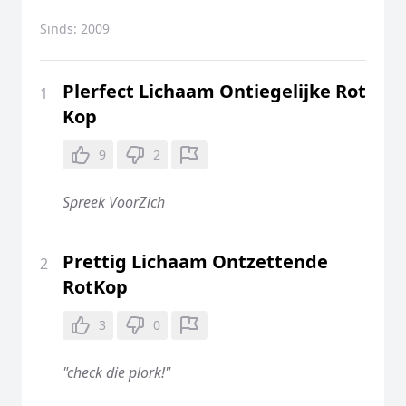
Sinds:
2009
Plerfect Lichaam Ontiegelijke Rot
1
Kop
9
2
Spreek VoorZich
Prettig Lichaam Ontzettende
2
RotKop
3
0
"check die plork!"