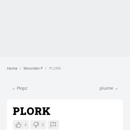
Home
Woorden P
PLORK
← Plopz
pluime →
PLORK
4
0