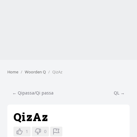
Home
Woorden Q
QizAz
← Qipassa/Qi passa
QL →
QizAz
1
0