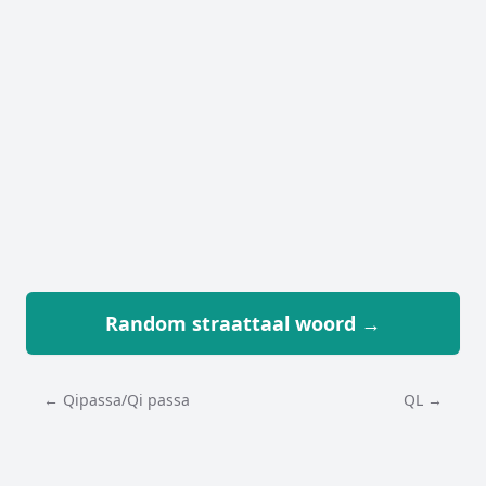
Random straattaal woord →
← Qipassa/Qi passa
QL →