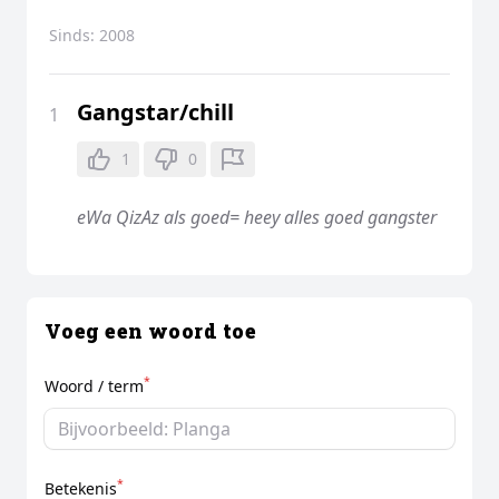
Sinds:
2008
Gangstar/chill
1
1
0
eWa QizAz als goed= heey alles goed gangster
Voeg een woord toe
*
Woord / term
*
Betekenis