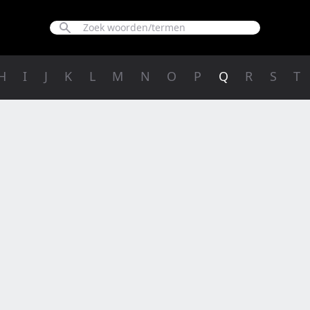
H
I
J
K
L
M
N
O
P
Q
R
S
T