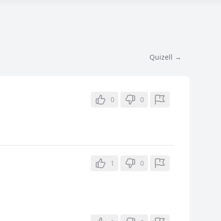
Quizell →
0
0
1
0