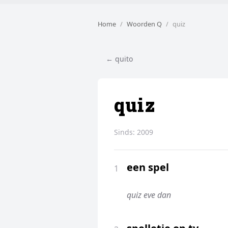
Home
Woorden Q
quiz
← quito
quiz
Sinds:
2009
een spel
1
quiz eve dan