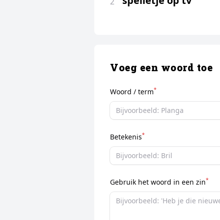
spelletje op tv
2
Voeg een woord toe
*
Woord / term
*
Betekenis
*
Gebruik het woord in een zin