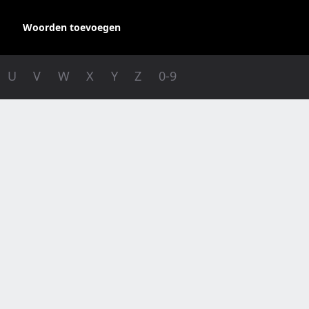
Woorden toevoegen
U
V
W
X
Y
Z
0-9