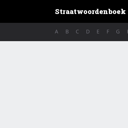
Straatwoordenboek
A
B
C
D
E
F
G