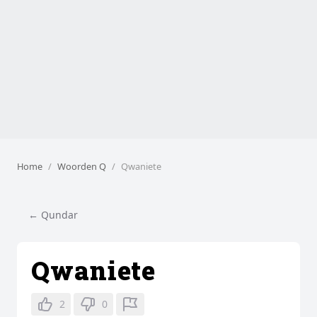
Home
Woorden Q
Qwaniete
← Qundar
Qwaniete
2
0