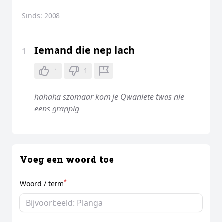
Sinds:
2008
Iemand die nep lach
1
1
1
hahaha szomaar kom je Qwaniete twas nie
eens grappig
Voeg een woord toe
*
Woord / term