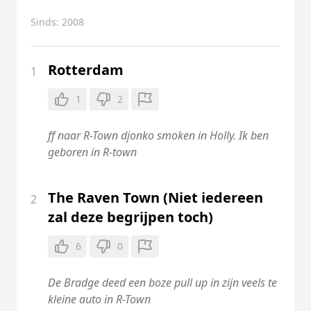
Sinds:
2008
Rotterdam
1
1
2
ff naar R-Town djonko smoken in Holly. Ik ben
geboren in R-town
The Raven Town (Niet iedereen
2
zal deze begrijpen toch)
6
0
De Bradge deed een boze pull up in zijn veels te
kleine auto in R-Town