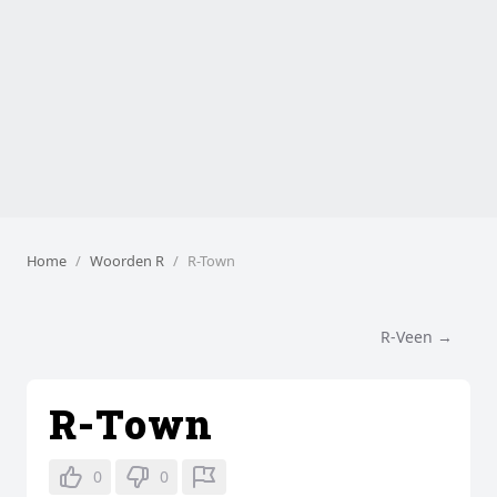
Home
Woorden R
R-Town
R-Veen →
R-Town
0
0