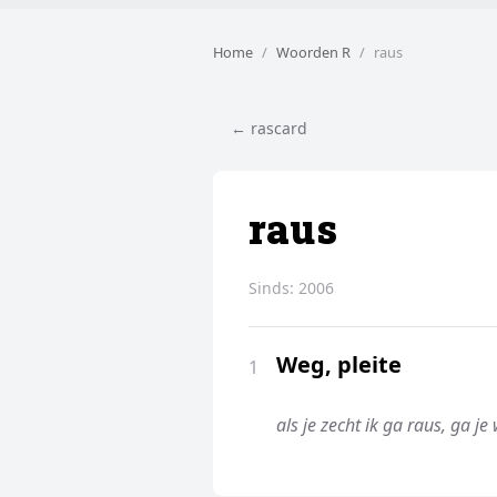
Home
Woorden R
raus
← rascard
raus
Sinds:
2006
Weg, pleite
1
als je zecht ik ga raus, ga je