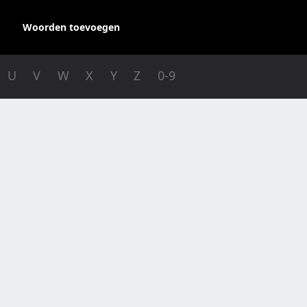
Woorden toevoegen
U
V
W
X
Y
Z
0-9