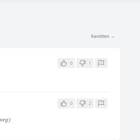
Ravotten →
0
1
0
2
 weg:)