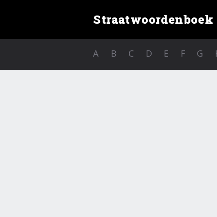
Straatwoordenboek
A
B
C
D
E
F
G