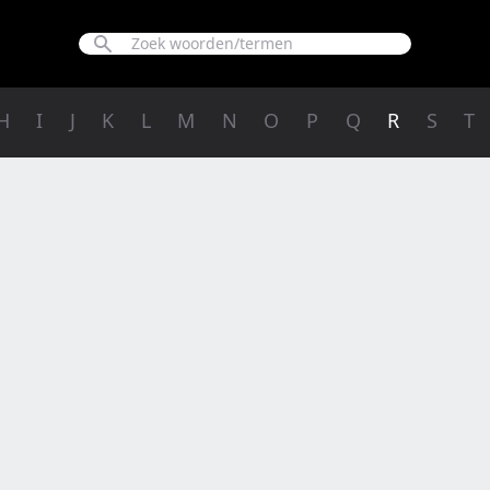
H
I
J
K
L
M
N
O
P
Q
R
S
T