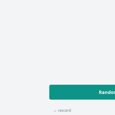
Random
← rascard