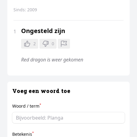
Sinds:
2009
Ongesteld zijn
1
2
0
Red dragon is weer gekomen
Voeg een woord toe
*
Woord / term
*
Betekenis