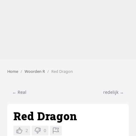
Home
Woorden R
Red Dragon
← Real
redelijk →
Red Dragon
2
0