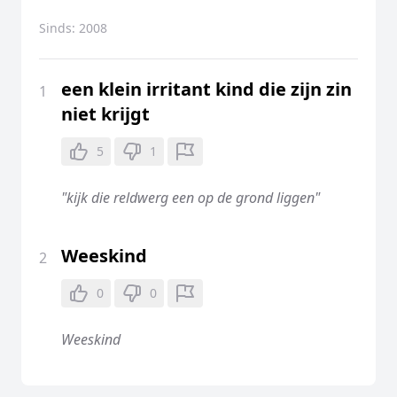
Sinds:
2008
een klein irritant kind die zijn zin
1
niet krijgt
5
1
"kijk die reldwerg een op de grond liggen"
Weeskind
2
0
0
Weeskind