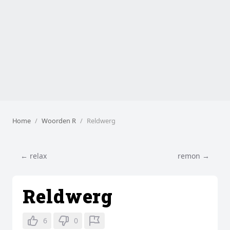
Home
Woorden R
Reldwerg
← relax
remon →
Reldwerg
6
0