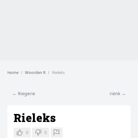
Home
Woorden R
Rieleks
← Riegerie
rienk →
Rieleks
0
0