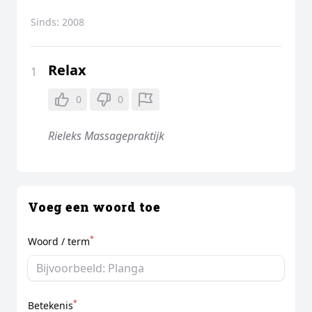
Sinds:
2008
Relax
1
0
0
Rieleks Massagepraktijk
Voeg een woord toe
*
Woord / term
*
Betekenis