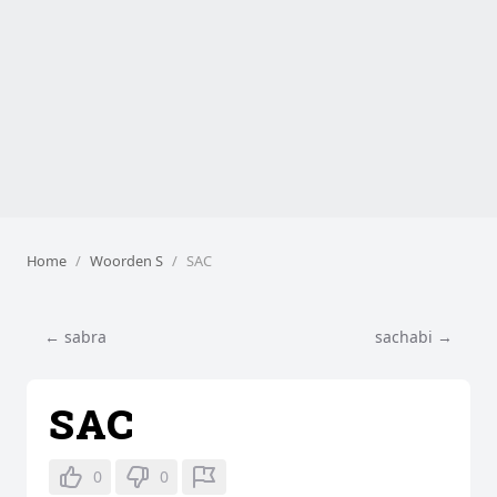
Home
Woorden S
SAC
← sabra
sachabi →
SAC
0
0