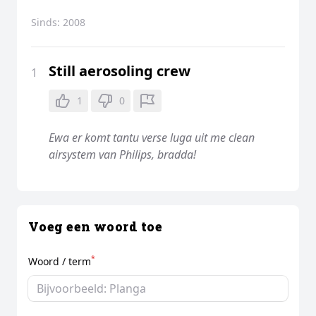
Sinds:
2008
Still aerosoling crew
1
1
0
Ewa er komt tantu verse luga uit me clean
airsystem van Philips, bradda!
Voeg een woord toe
*
Woord / term