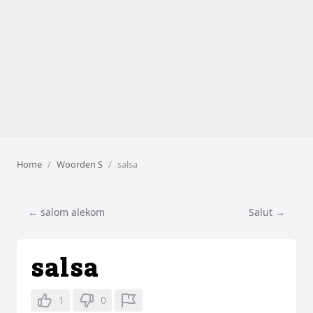
Home
Woorden S
salsa
← salom alekom
Salut →
salsa
1
0