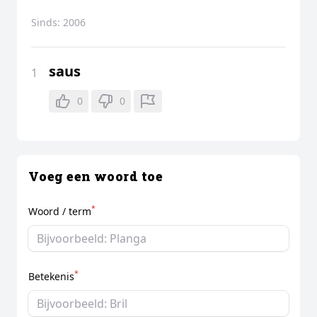
Sinds:
2006
saus
1
0
0
Voeg een woord toe
*
Woord / term
*
Betekenis