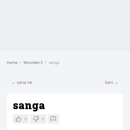
Home
Woorden S
sanga
← sana ne
Sani →
sanga
6
0