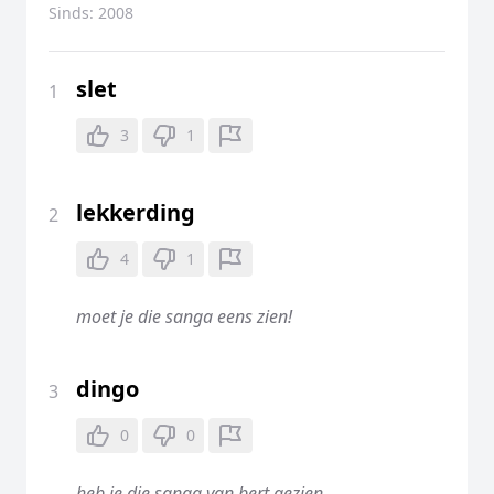
Sinds:
2008
slet
1
3
1
lekkerding
2
4
1
moet je die sanga eens zien!
dingo
3
0
0
heb je die sanga van bert gezien