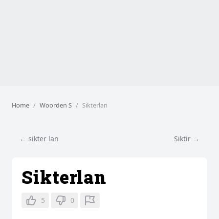
Home
Woorden S
Sikterlan
← sikter lan
Siktir →
Sikterlan
5
0