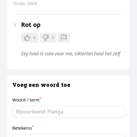
Sinds:
2009
Rot op
1
6
0
Eey haal is cola voor me, sikterlan haal het zelf
Voeg een woord toe
*
Woord / term
*
Betekenis