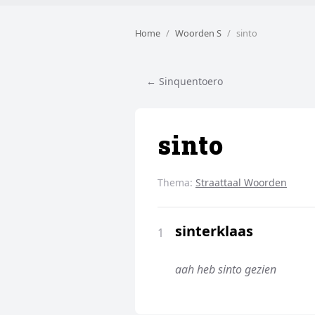
Home
Woorden S
sinto
← Sinquentoero
sinto
Thema:
Straattaal Woorden
sinterklaas
1
aah heb sinto gezien