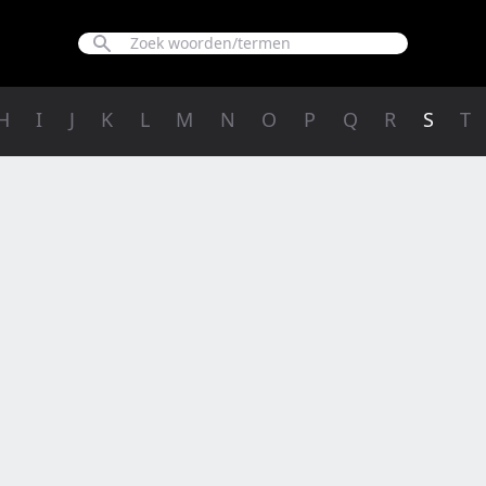
H
I
J
K
L
M
N
O
P
Q
R
S
T