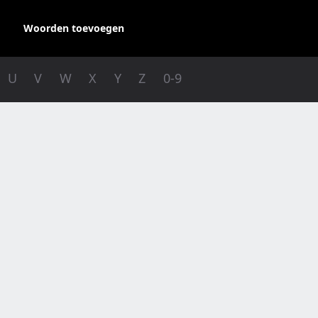
Woorden toevoegen
U
V
W
X
Y
Z
0-9