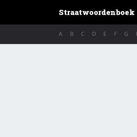
Straatwoordenboek
A
B
C
D
E
F
G