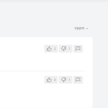
sippie →
2
1
0
1