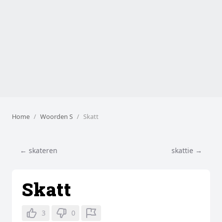
Home
Woorden S
Skatt
← skateren
skattie →
Skatt
3
0