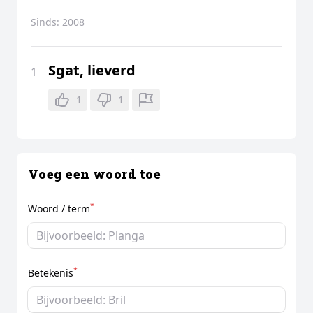
Sinds:
2008
Sgat, lieverd
1
1
1
Voeg een woord toe
*
Woord / term
*
Betekenis