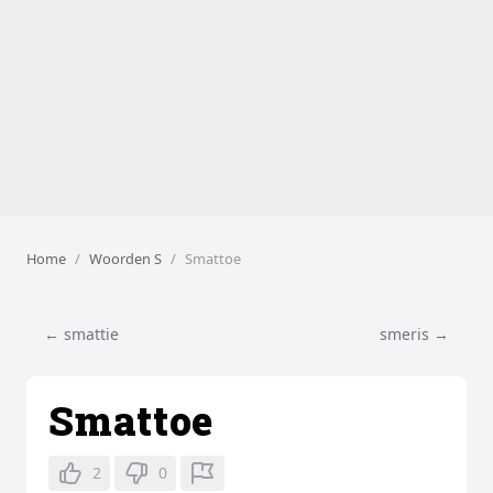
Home
Woorden S
Smattoe
← smattie
smeris →
Smattoe
2
0