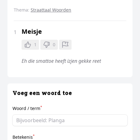
Thema:
Straattaal Woorden
Meisje
1
1
0
Eh die smattoe heeft izjen gekke reet
Voeg een woord toe
*
Woord / term
*
Betekenis