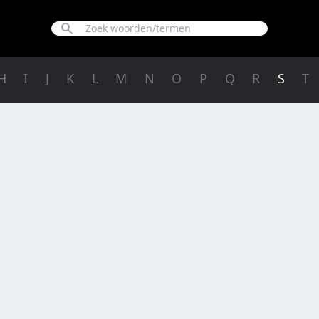
H
I
J
K
L
M
N
O
P
Q
R
S
T