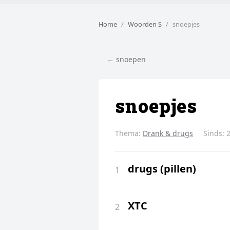
Home
Woorden S
snoepjes
← snoepen
snoepjes
Thema:
Drank & drugs
Sinds:
drugs (pillen)
1
XTC
2