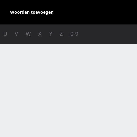
Woorden toevoegen
U
V
W
X
Y
Z
0-9