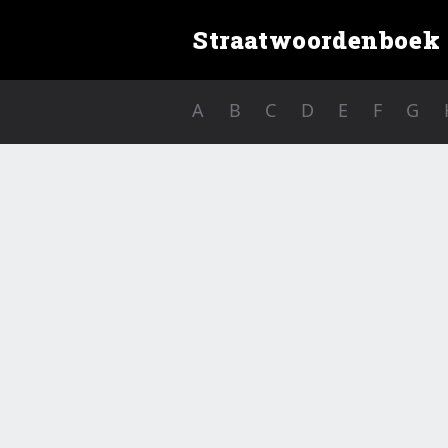
Straatwoordenboek
A
B
C
D
E
F
G