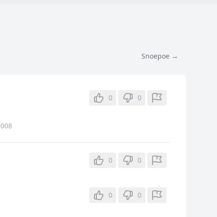
Snoepoe →
0
0
2008
0
0
0
0