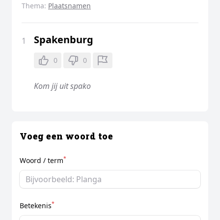
Thema:
Plaatsnamen
Spakenburg
1
0
0
Kom jij uit spako
Voeg een woord toe
*
Woord / term
*
Betekenis