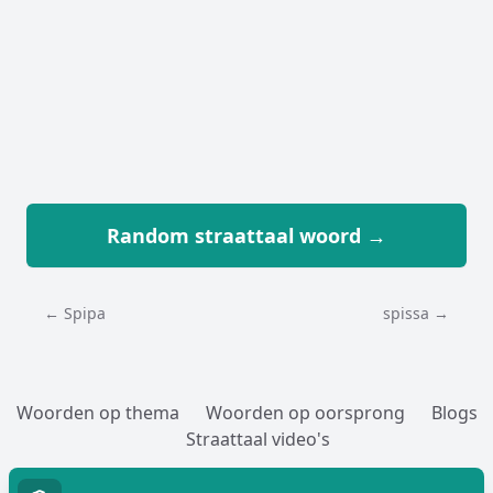
Random straattaal woord →
← Spipa
spissa →
Woorden op thema
Woorden op oorsprong
Blogs
Straattaal video's
Woorden toevoegen
Over
Cookies
Privacy
Contact