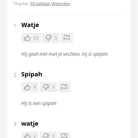
Thema:
Straattaal Woorden
Watje
1
23
5
Hij gaat niet met je vechten, hij is spipah.
Spipah
2
6
3
Hij is een spipah
watje
3
2
5