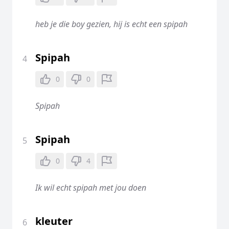
heb je die boy gezien, hij is echt een spipah
Spipah
4
0
0
Spipah
Spipah
5
0
4
Ik wil echt spipah met jou doen
kleuter
6