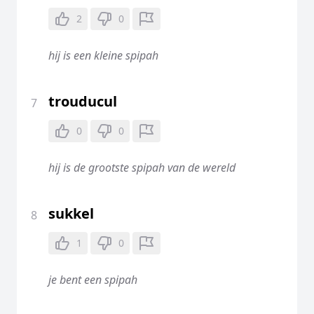
2
0
hij is een kleine spipah
trouducul
7
0
0
hij is de grootste spipah van de wereld
sukkel
8
1
0
je bent een spipah