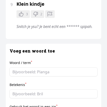
Klein kindje
9
3
2
Snitch je ysu? Je bent echt een ****** spipah.
Voeg een woord toe
*
Woord / term
*
Betekenis
*
Gebruik het woord in een zin