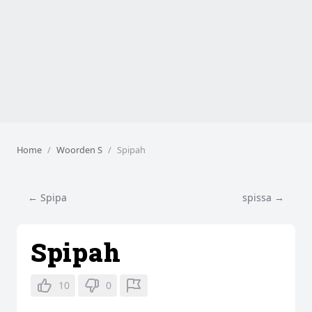
Home
Woorden S
Spipah
← Spipa
spissa →
Spipah
10
0