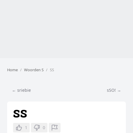
Home
Woorden S
SS
← sriebie
sSO! →
SS
1
0