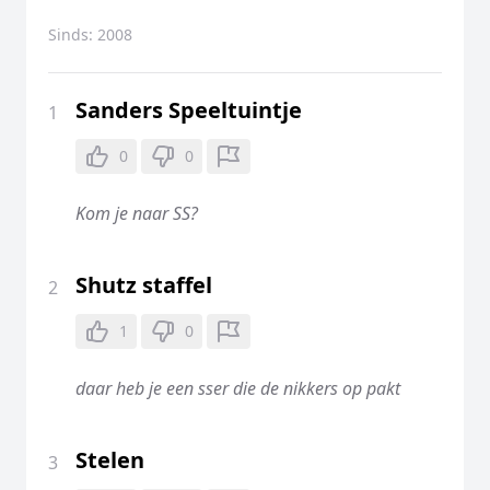
Sinds:
2008
Sanders Speeltuintje
1
0
0
Kom je naar SS?
Shutz staffel
2
1
0
daar heb je een sser die de nikkers op pakt
Stelen
3