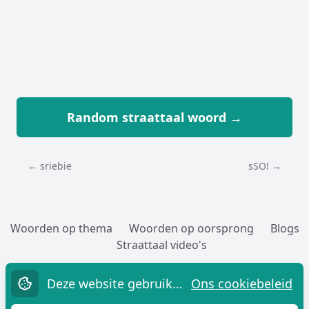
Random straattaal woord →
← sriebie
sSO! →
Woorden op thema
Woorden op oorsprong
Blogs
Straattaal video's
Woorden toevoegen
Over
Cookies
Privacy
Contact
Deze website gebruikt cookies.
Ons cookiebeleid
Straatwoordenboek.nl,
sinds 2005 G!