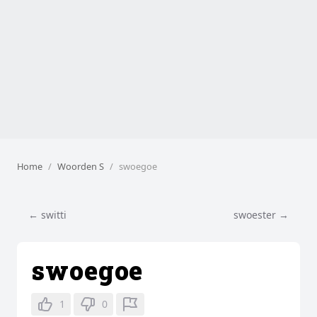
Home
Woorden S
swoegoe
← switti
swoester →
swoegoe
1
0