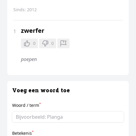
Sinds:
2012
zwerfer
1
0
0
poepen
Voeg een woord toe
*
Woord / term
*
Betekenis