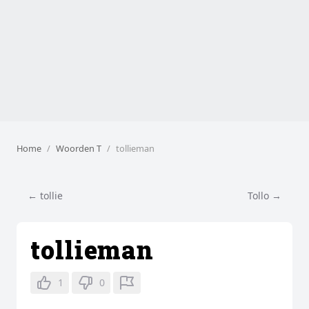
Home
Woorden T
tollieman
← tollie
Tollo →
tollieman
1
0