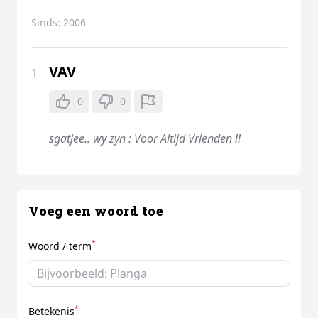
Sinds:
2006
VAV
1
0
0
sgatjee.. wy zyn : Voor Altijd Vrienden !!
Voeg een woord toe
*
Woord / term
*
Betekenis