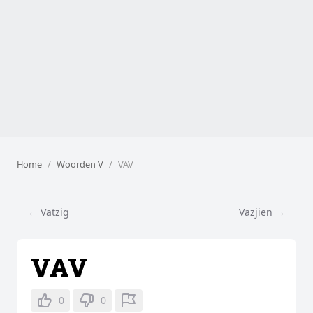
Home
Woorden V
VAV
← Vatzig
Vazjien →
VAV
0
0