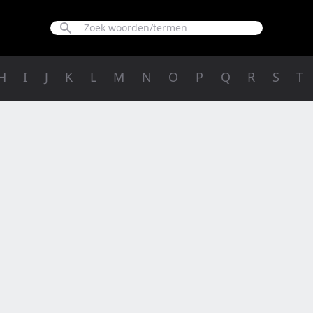
H
I
J
K
L
M
N
O
P
Q
R
S
T