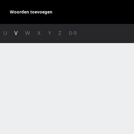
Woorden toevoegen
U
V
W
X
Y
Z
0-9