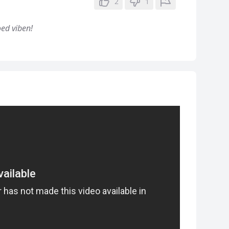
2
1
oed viben!