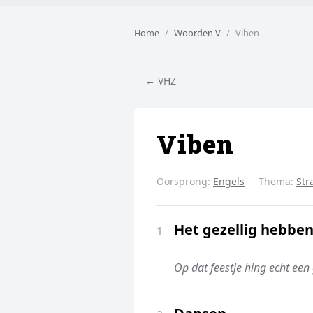
Home
Woorden V
Viben
← VHZ
Viben
Oorsprong:
Engels
Thema:
Str
Het gezellig hebbe
1
Op dat feestje hing echt een