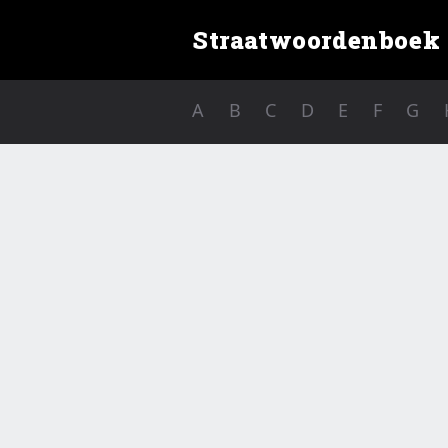
Straatwoordenboek
A
B
C
D
E
F
G