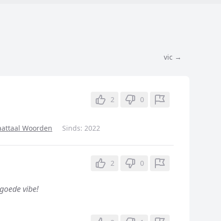
vic →
2
0
aattaal Woorden
Sinds:
2022
n
2
0
 goede vibe!