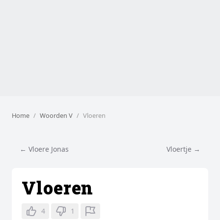
Home
Woorden V
Vloeren
← Vloere Jonas
Vloertje →
Vloeren
4
1