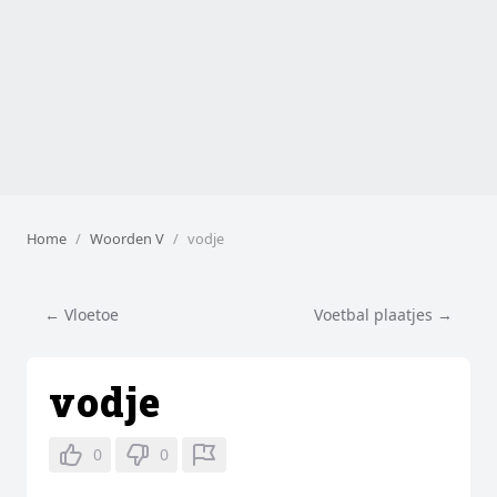
Home
Woorden V
vodje
← Vloetoe
Voetbal plaatjes →
vodje
0
0