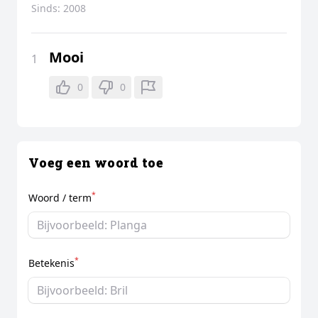
Sinds:
2008
Mooi
1
0
0
Voeg een woord toe
*
Woord / term
*
Betekenis