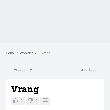
Home
Woorden V
Vrang
← vraagsorry
vreetkeet →
Vrang
0
0