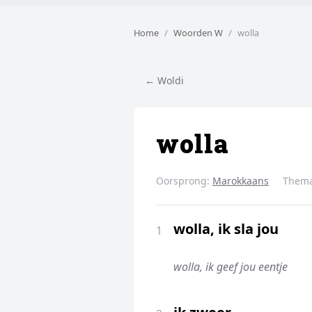
Home
Woorden W
wolla
← Woldi
wolla
Oorsprong:
Marokkaans
Them
wolla, ik sla jou
1
wolla, ik geef jou eentje