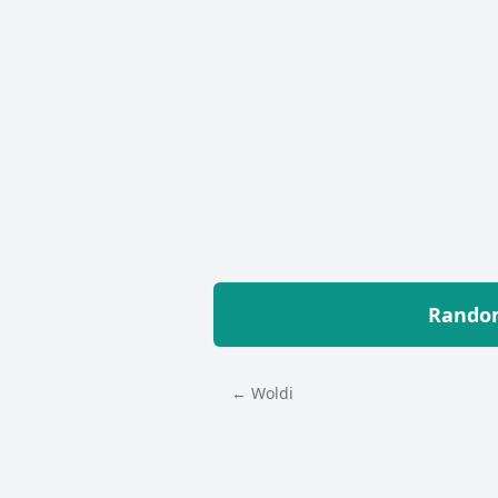
Random
← Woldi