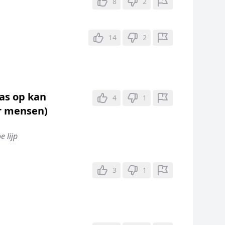
8
2
14
2
as op kan
4
1
or mensen)
e lijp
3
1