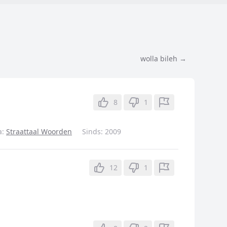
wolla bileh →
8
1
a:
Straattaal Woorden
Sinds:
2009
12
1