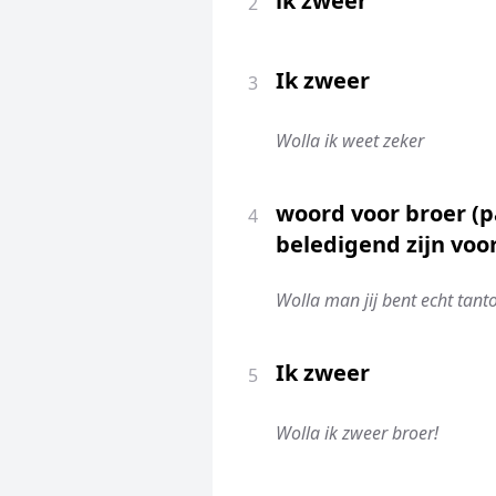
ik zweer
2
Ik zweer
3
Wolla ik weet zeker
woord voor broer (p
4
beledigend zijn vo
Wolla man jij bent echt tanto
Ik zweer
5
Wolla ik zweer broer!