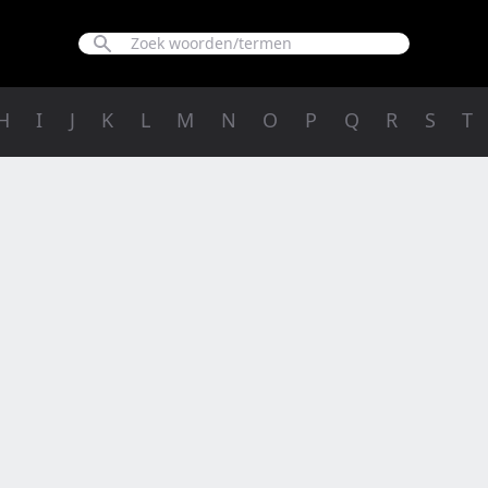
H
I
J
K
L
M
N
O
P
Q
R
S
T