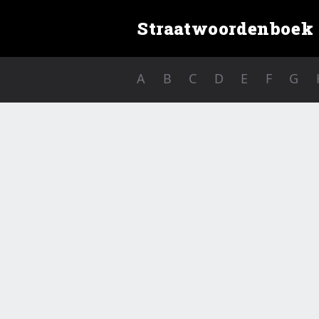
Straatwoordenboek
A
B
C
D
E
F
G