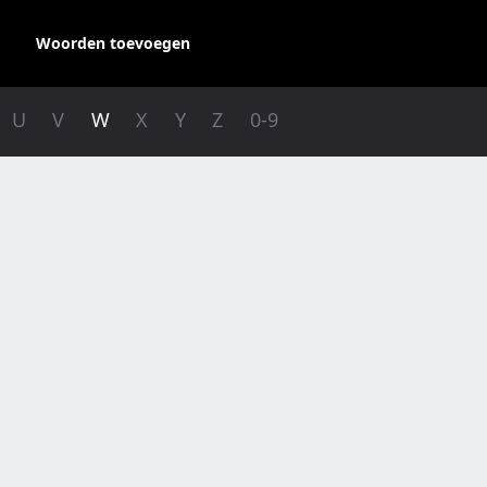
Woorden toevoegen
U
V
W
X
Y
Z
0-9