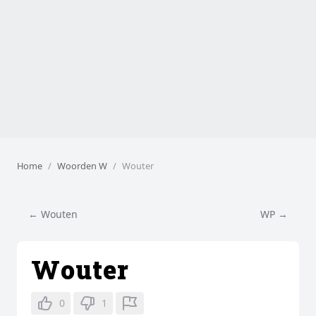
Home
Woorden W
Wouter
← Wouten
WP →
Wouter
0
1