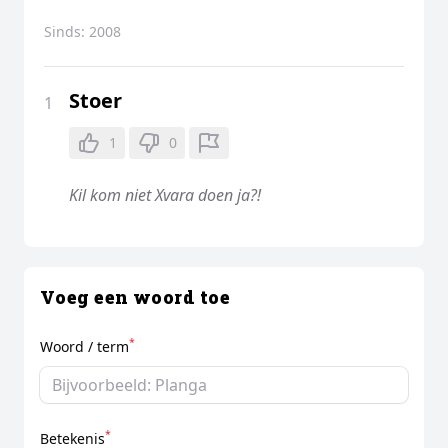
Sinds:
2008
Stoer
1
1
0
Kil kom niet Xvara doen ja?!
Voeg een woord toe
*
Woord / term
*
Betekenis