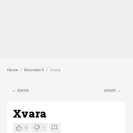
Home
Woorden X
Xvara
← xtesie
xzeatt →
Xvara
0
1