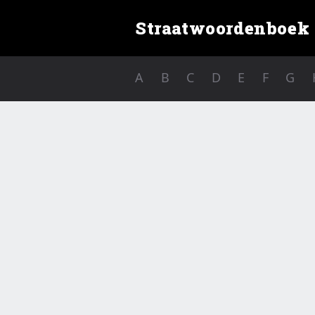
Straatwoordenboek
A
B
C
D
E
F
G