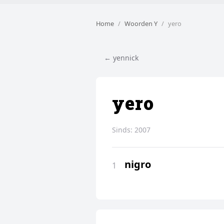
Home
Woorden Y
yero
← yennick
yero
Sinds:
2007
nigro
1