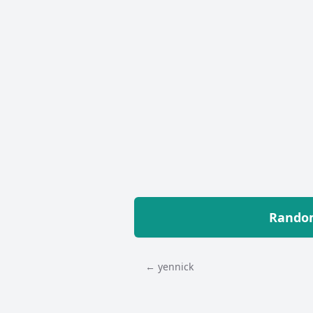
Random
← yennick