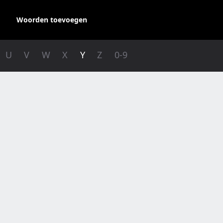
Woorden toevoegen
U
V
W
X
Y
Z
0-9