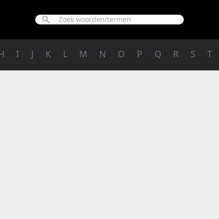
H
I
J
K
L
M
N
O
P
Q
R
S
T