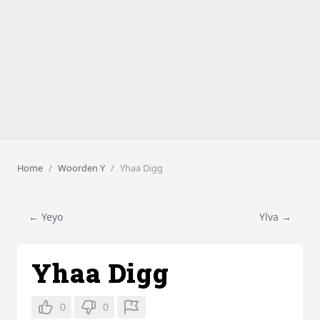
Home
Woorden Y
Yhaa Digg
← Yeyo
Ylva →
Yhaa Digg
0
0