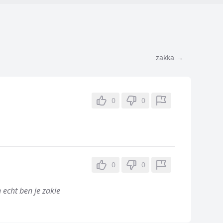
zakka →
0
0
0
0
echt ben je zakie