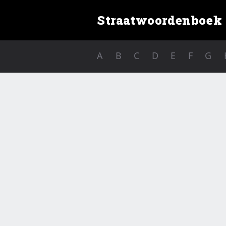
Straatwoordenboek
A
B
C
D
E
F
G