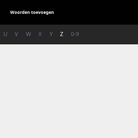
Woorden toevoegen
U
V
W
X
Y
Z
0-9