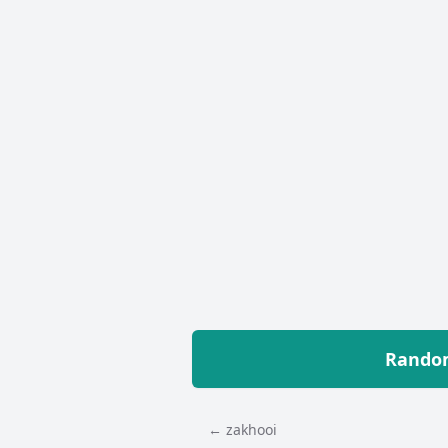
Random
← zakhooi