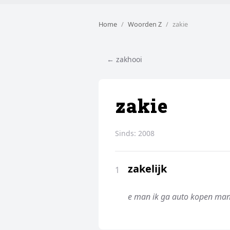
Home
Woorden Z
zakie
← zakhooi
zakie
Sinds:
2008
zakelijk
1
e man ik ga auto kopen man 