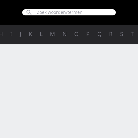
H
I
J
K
L
M
N
O
P
Q
R
S
T